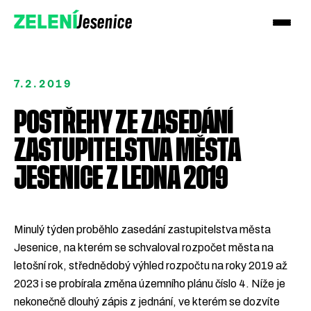
Jesenice
ZELENÍ
7.2.2019
POSTŘEHY ZE ZASEDÁNÍ
ZASTUPITELSTVA MĚSTA
JESENICE Z LEDNA 2019
Minulý týden proběhlo zasedání zastupitelstva města
Přidejte se k Zeleným!
Jesenice, na kterém se schvaloval rozpočet města na
letošní rok, střednědobý výhled rozpočtu na roky 2019 až
Podpořte nás darem
2023 i se probírala změna územního plánu číslo 4. Níže je
nekonečně dlouhý zápis z jednání, ve kterém se dozvíte