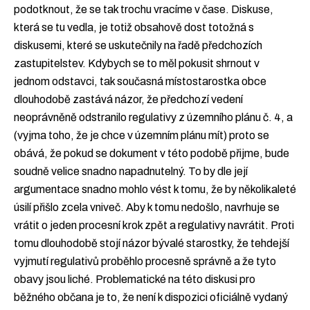
podotknout, že se tak trochu vracíme v čase. Diskuse,
která se tu vedla, je totiž obsahově dost totožná s
diskusemi, které se uskutečnily na řadě předchozích
zastupitelstev. Kdybych se to měl pokusit shrnout v
jednom odstavci, tak současná místostarostka obce
dlouhodobě zastává názor, že předchozí vedení
neoprávněně odstranilo regulativy z územního plánu č. 4, a
(vyjma toho, že je chce v územním plánu mít) proto se
obává, že pokud se dokument v této podobě přijme, bude
soudně velice snadno napadnutelný. To by dle její
argumentace snadno mohlo vést k tomu, že by několikaleté
úsilí přišlo zcela vniveč. Aby k tomu nedošlo, navrhuje se
vrátit o jeden procesní krok zpět a regulativy navrátit. Proti
tomu dlouhodobě stojí názor bývalé starostky, že tehdejší
vyjmutí regulativů proběhlo procesně správně a že tyto
obavy jsou liché. Problematické na této diskusi pro
běžného občana je to, že není k dispozici oficiálně vydaný