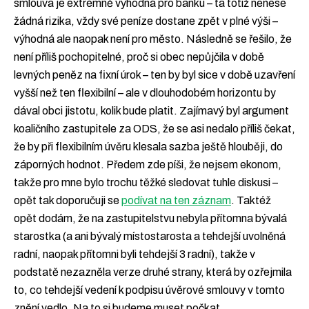
smlouva je extrémně výhodná pro banku – ta totiž nenese
žádná rizika, vždy své peníze dostane zpět v plné výši –
výhodná ale naopak není pro město. Následně se řešilo, že
není příliš pochopitelné, proč si obec nepůjčila v době
levných peněz na fixní úrok – ten by byl sice v době uzavření
vyšší než ten flexibilní – ale v dlouhodobém horizontu by
dával obci jistotu, kolik bude platit. Zajímavý byl argument
koaličního zastupitele za ODS, že se asi nedalo příliš čekat,
že by při flexibilním úvěru klesala sazba ještě hlouběji, do
záporných hodnot. Předem zde píši, že nejsem ekonom,
takže pro mne bylo trochu těžké sledovat tuhle diskusi –
opět tak doporučuji se
podívat na ten záznam
. Taktéž
opět dodám, že na zastupitelstvu nebyla přítomna bývalá
starostka (a ani bývalý místostarosta a tehdejší uvolněná
radní, naopak přítomni byli tehdejší 3 radní), takže v
podstatě nezazněla verze druhé strany, která by ozřejmila
to, co tehdejší vedení k podpisu úvěrové smlouvy v tomto
znění vedlo. Na to si budeme muset počkat,