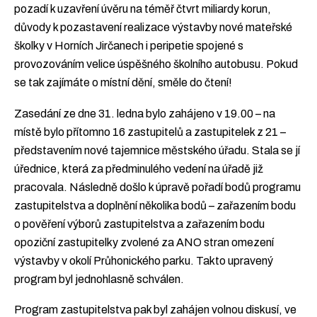
pozadí k uzavření úvěru na téměř čtvrt miliardy korun,
důvody k pozastavení realizace výstavby nové mateřské
školky v Horních Jirčanech i peripetie spojené s
provozováním velice úspěšného školního autobusu. Pokud
se tak zajímáte o místní dění, směle do čtení!
Zasedání ze dne 31. ledna bylo zahájeno v 19.00 – na
místě bylo přítomno 16 zastupitelů a zastupitelek z 21 –
představením nové tajemnice městského úřadu. Stala se jí
úřednice, která za předminulého vedení na úřadě již
pracovala. Následně došlo k úpravě pořadí bodů programu
zastupitelstva a doplnění několika bodů – zařazením bodu
o pověření výborů zastupitelstva a zařazením bodu
opoziční zastupitelky zvolené za ANO stran omezení
výstavby v okolí Průhonického parku. Takto upravený
program byl jednohlasně schválen.
Program zastupitelstva pak byl zahájen volnou diskusí, ve