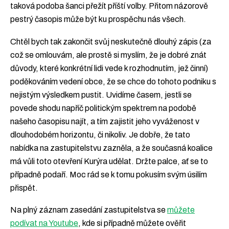
taková podoba šanci přežít příští volby. Přitom názorově
pestrý časopis může být ku prospěchu nás všech.
Chtěl bych tak zakončit svůj neskutečně dlouhý zápis (za
což se omlouvám, ale prostě si myslím, že je dobré znát
důvody, které konkrétní lidi vede k rozhodnutím, jež činní)
poděkováním vedení obce, že se chce do tohoto podniku s
nejistým výsledkem pustit. Uvidíme časem, jestli se
povede shodu napříč politickým spektrem na podobě
našeho časopisu najít, a tím zajistit jeho vyváženost v
dlouhodobém horizontu, či nikoliv. Je dobře, že tato
nabídka na zastupitelstvu zazněla, a že současná koalice
má vůli toto otevření Kurýra udělat. Držte palce, ať se to
případně podaří. Moc rád se k tomu pokusím svým úsilím
přispět.
Na plný záznam zasedání zastupitelstva se
můžete
podívat na Youtube
, kde si případně můžete ověřit