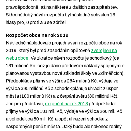
pravděpodobně, až na některé z dalších zastupitelstev.
Střednědobý návrh rozpočtu byl následně schválen 13
hlasy pro, 0 proti a 3 se zdrželi.
Rozpočet obce na rok 2019
Následně následovalo projednávání rozpočtu obce na rok
2019, který byl před zasedáním opětovně
zveřejněn na
webu obce
. Ve zkratce návrh rozpočtu je schodkový (ca
131 miliónů Kč, což je dáno především náklady spojenými s
plánovanou výstavbou nové základní školy ve Zdiměřicích).
Předpokládá příjmy ve výši ca 264 miliónů Kč, výdaje ve
výši ca 395 miliónů Kč a schodek plánuje uhradit z úspor
města (100 miliónů Kč) a z čerpání úvěru (30 miliónů Kč).
Jen pro představu,
rozpočet na rok 2018
předpokládal
příjmy ve výši ca 181 mil. Kč, výdaje ve výši ca 260 mil. Kč
a schodek ca 80 mil. Kč a opět uhrazení schodku z
naspořených peněz města. Jaký bude ale nakonec reálný