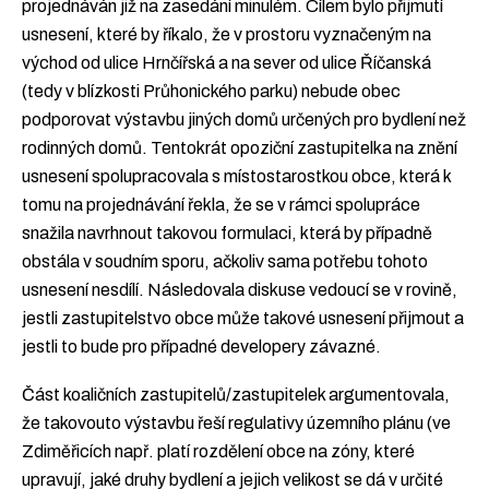
projednáván již na zasedání minulém. Cílem bylo přijmutí
usnesení, které by říkalo, že v prostoru vyznačeným na
východ od ulice Hrnčířská a na sever od ulice Říčanská
(tedy v blízkosti Průhonického parku) nebude obec
podporovat výstavbu jiných domů určených pro bydlení než
rodinných domů. Tentokrát opoziční zastupitelka na znění
usnesení spolupracovala s místostarostkou obce, která k
tomu na projednávání řekla, že se v rámci spolupráce
snažila navrhnout takovou formulaci, která by případně
obstála v soudním sporu, ačkoliv sama potřebu tohoto
usnesení nesdílí. Následovala diskuse vedoucí se v rovině,
jestli zastupitelstvo obce může takové usnesení přijmout a
jestli to bude pro případné developery závazné.
Část koaličních zastupitelů/zastupitelek argumentovala,
že takovouto výstavbu řeší regulativy územního plánu (ve
Zdiměřicích např. platí rozdělení obce na zóny, které
upravují, jaké druhy bydlení a jejich velikost se dá v určité