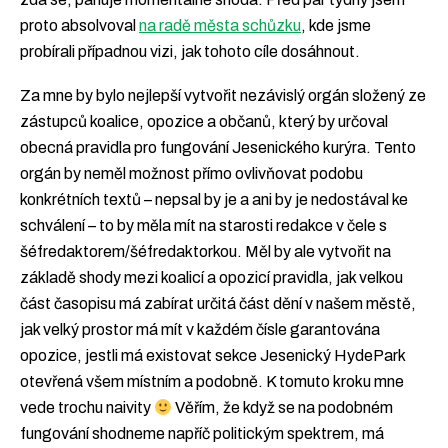
proto absolvoval
na radě města schůzku
, kde jsme
probírali případnou vizi, jak tohoto cíle dosáhnout.
Za mne by bylo nejlepší vytvořit nezávislý orgán složený ze
zástupců koalice, opozice a občanů, který by určoval
obecná pravidla pro fungování Jesenického kurýra. Tento
orgán by neměl možnost přímo ovlivňovat podobu
konkrétních textů – nepsal by je a ani by je nedostával ke
schválení – to by měla mít na starosti redakce v čele s
šéfredaktorem/šéfredaktorkou. Měl by ale vytvořit na
základě shody mezi koalicí a opozicí pravidla, jak velkou
část časopisu má zabírat určitá část dění v našem městě,
jak velký prostor má mít v každém čísle garantována
opozice, jestli má existovat sekce Jesenický HydePark
otevřená všem místním a podobně. K tomuto kroku mne
vede trochu naivity
Věřím, že když se na podobném
fungování shodneme napříč politickým spektrem, má