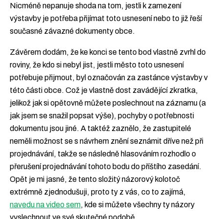
Nicméně nepanuje shoda na tom, jestli k zamezení
výstavby je potřeba přijímat toto usnesení nebo to již řeší
současné závazné dokumenty obce.
Závěrem dodám, že ke konci se tento bod vlastně zvrhl do
roviny, že kdo si nebyl jist, jestli město toto usnesení
potřebuje přijmout, byl označován za zastánce výstavby v
této části obce. Což je vlastně dost zavádějící zkratka,
jelikož jak si opětovně můžete poslechnout na záznamu (a
jak jsem se snažil popsat výše), pochyby o potřebnosti
dokumentu jsou jiné. A taktéž zaznělo, že zastupitelé
neměli možnost se s návrhem znění seznámit dříve než při
projednávání, takže se následně hlasováním rozhodlo o
přerušení projednávání tohoto bodu do příštího zasedání.
Opět je mi jasné, že tento složitý názorový kolotoč
extrémně zjednodušuji, proto ty z vás, co to zajímá,
navedu na video sem
, kde si můžete všechny ty názory
vyslechnout ve své skutečné podobě.