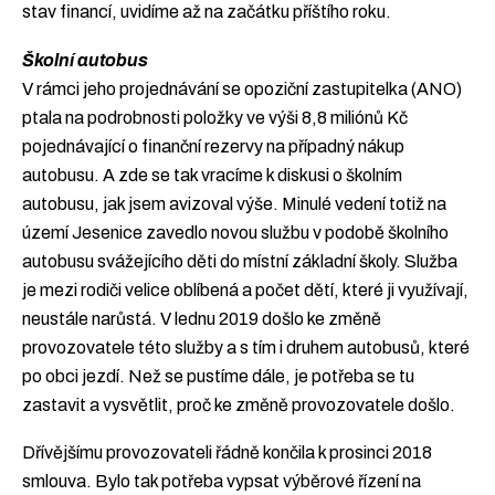
stav financí, uvidíme až na začátku příštího roku.
Školní autobus
V rámci jeho projednávání se opoziční zastupitelka (ANO)
ptala na podrobnosti položky ve výši 8,8 miliónů Kč
pojednávající o finanční rezervy na případný nákup
autobusu. A zde se tak vracíme k diskusi o školním
autobusu, jak jsem avizoval výše. Minulé vedení totiž na
území Jesenice zavedlo novou službu v podobě školního
autobusu svážejícího děti do místní základní školy. Služba
je mezi rodiči velice oblíbená a počet dětí, které ji využívají,
neustále narůstá. V lednu 2019 došlo ke změně
provozovatele této služby a s tím i druhem autobusů, které
po obci jezdí. Než se pustíme dále, je potřeba se tu
zastavit a vysvětlit, proč ke změně provozovatele došlo.
Dřívějšímu provozovateli řádně končila k prosinci 2018
smlouva. Bylo tak potřeba vypsat výběrové řízení na