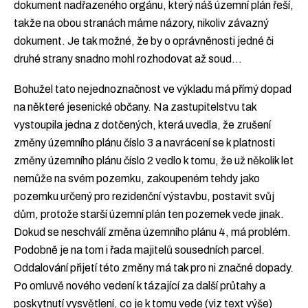
dokument nadřazeného orgánu, který náš územní plán řeší,
takže na obou stranách máme názory, nikoliv závazný
dokument. Je tak možné, že by o oprávněnosti jedné či
druhé strany snadno mohl rozhodovat až soud…
Bohužel tato nejednoznačnost ve výkladu má přímý dopad
na některé jesenické občany. Na zastupitelstvu tak
vystoupila jedna z dotčených, která uvedla, že zrušení
změny územního plánu číslo 3 a navrácení se k platnosti
změny územního plánu číslo 2 vedlo k tomu, že už několik let
nemůže na svém pozemku, zakoupeném tehdy jako
pozemku určený pro rezidenční výstavbu, postavit svůj
dům, protože starší územní plán ten pozemek vede jinak.
Dokud se neschválí změna územního plánu 4, má problém.
Podobně je na tom i řada majitelů sousedních parcel.
Oddalování přijetí této změny má tak pro ni značné dopady.
Po omluvě nového vedení k tázající za další průtahy a
poskytnutí vysvětlení, co je k tomu vede (viz text výše)