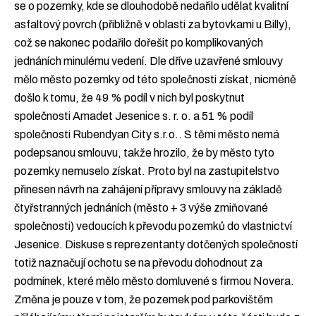
se o pozemky, kde se dlouhodobě nedařilo udělat kvalitní
asfaltový povrch (přibližně v oblasti za bytovkami u Billy),
což se nakonec podařilo dořešit po komplikovaných
jednáních minulému vedení. Dle dříve uzavřené smlouvy
mělo město pozemky od této společnosti získat, nicméně
došlo k tomu, že 49 % podíl v nich byl poskytnut
společnosti Amadet Jesenice s. r. o. a 51 % podíl
společnosti Rubendyan City s.r.o.. S těmi město nemá
podepsanou smlouvu, takže hrozilo, že by město tyto
pozemky nemuselo získat. Proto byl na zastupitelstvo
přinesen návrh na zahájení přípravy smlouvy na základě
čtyřstranných jednáních (město + 3 výše zmiňované
společnosti) vedoucích k převodu pozemků do vlastnictví
Jesenice. Diskuse s reprezentanty dotčených společností
totiž naznačují ochotu se na převodu dohodnout za
podmínek, které mělo město domluvené s firmou Novera.
Změna je pouze v tom, že pozemek pod parkovištěm