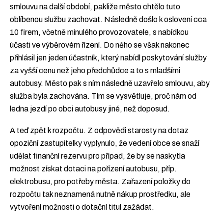
smlouvu na další období, pakliže město chtělo tuto
oblíbenou službu zachovat. Následně došlo k oslovení cca
10 firem, včetně minulého provozovatele, s nabídkou
účasti ve výběrovém řízení. Do něho se však nakonec
přihlásil jen jeden účastník, který nabídl poskytování služby
za vyšší cenu než jeho předchůdce a to s mladšími
autobusy. Město pak s ním následně uzavřelo smlouvu, aby
služba byla zachována. Tím se vysvětluje, proč nám od
ledna jezdí po obci autobusy jiné, než doposud.
A teď zpět k rozpočtu. Z odpovědi starosty na dotaz
opoziční zastupitelky vyplynulo, že vedení obce se snaží
udělat finanční rezervu pro případ, že by se naskytla
možnost získat dotaci na pořízení autobusu, příp.
elektrobusu, pro potřeby města. Zařazení položky do
rozpočtu tak neznamená nutně nákup prostředku, ale
vytvoření možnosti o dotační titul zažádat.