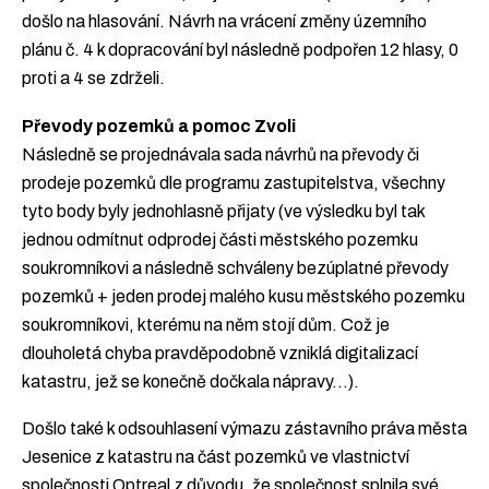
došlo na hlasování. Návrh na vrácení změny územního
plánu č. 4 k dopracování byl následně podpořen 12 hlasy, 0
proti a 4 se zdrželi.
Převody pozemků a pomoc Zvoli
Následně se projednávala sada návrhů na převody či
prodeje pozemků dle programu zastupitelstva, všechny
tyto body byly jednohlasně přijaty (ve výsledku byl tak
jednou odmítnut odprodej části městského pozemku
soukromníkovi a následně schváleny bezúplatné převody
pozemků + jeden prodej malého kusu městského pozemku
soukromníkovi, kterému na něm stojí dům. Což je
dlouholetá chyba pravděpodobně vzniklá digitalizací
katastru, jež se konečně dočkala nápravy…).
Došlo také k odsouhlasení výmazu zástavního práva města
Jesenice z katastru na část pozemků ve vlastnictví
společnosti Optreal z důvodu, že společnost splnila své