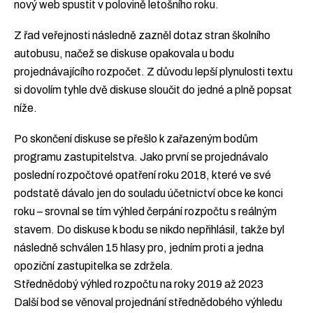
nový web spustit v polovině letošního roku.
Z řad veřejnosti následně zazněl dotaz stran školního
autobusu, načež se diskuse opakovala u bodu
projednávajícího rozpočet. Z důvodu lepší plynulosti textu
si dovolím tyhle dvě diskuse sloučit do jedné a plně popsat
níže.
Po skončení diskuse se přešlo k zařazeným bodům
programu zastupitelstva. Jako první se projednávalo
poslední rozpočtové opatření roku 2018, které ve své
podstatě dávalo jen do souladu účetnictví obce ke konci
roku – srovnal se tím výhled čerpání rozpočtu s reálným
stavem. Do diskuse k bodu se nikdo nepřihlásil, takže byl
následně schválen 15 hlasy pro, jedním proti a jedna
opoziční zastupitelka se zdržela.
Střednědobý výhled rozpočtu na roky 2019 až 2023
Další bod se věnoval projednání střednědobého výhledu