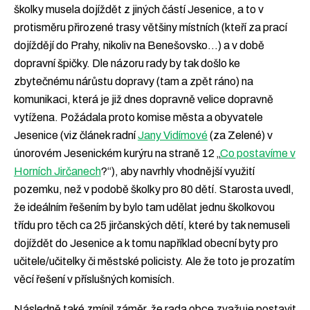
školky musela dojíždět z jiných částí Jesenice, a to v
protisměru přirozené trasy většiny místních (kteří za prací
dojíždějí do Prahy, nikoliv na Benešovsko…) a v době
dopravní špičky. Dle názoru rady by tak došlo ke
zbytečnému nárůstu dopravy (tam a zpět ráno) na
komunikaci, která je již dnes dopravně velice dopravně
vytížena. Požádala proto komise města a obyvatele
Jesenice (viz článek radní
Jany Vidímové
(za Zelené) v
únorovém Jesenickém kurýru na straně 12 „
Co postavíme v
Horních Jirčanech
?“), aby navrhly vhodnější využití
pozemku, než v podobě školky pro 80 dětí. Starosta uvedl,
že ideálním řešením by bylo tam udělat jednu školkovou
třídu pro těch ca 25 jirčanských dětí, které by tak nemuseli
dojíždět do Jesenice a k tomu například obecní byty pro
učitele/učitelky či městské policisty. Ale že toto je prozatím
věcí řešení v příslušných komisích.
Následně také zmínil záměr, že rada obce zvažuje postavit