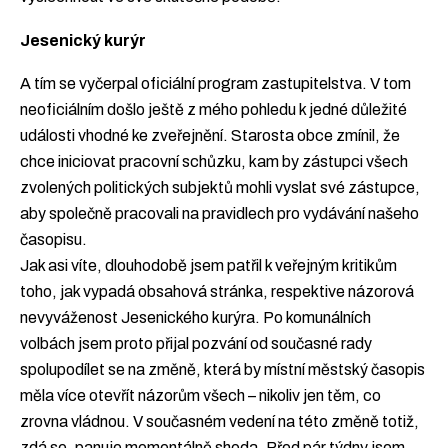
Jesenický kurýr
A tím se vyčerpal oficiální program zastupitelstva. V tom
neoficiálním došlo ještě z mého pohledu k jedné důležité
události vhodné ke zveřejnění. Starosta obce zmínil, že
chce iniciovat pracovní schůzku, kam by zástupci všech
zvolených politických subjektů mohli vyslat své zástupce,
aby společně pracovali na pravidlech pro vydávání našeho
časopisu.
Jak asi víte, dlouhodobě jsem patřil k veřejným kritikům
toho, jak vypadá obsahová stránka, respektive názorová
nevyváženost Jesenického kurýra. Po komunálních
volbách jsem proto přijal pozvání od současné rady
spolupodílet se na změně, která by místní městský časopis
měla více otevřít názorům všech – nikoliv jen těm, co
zrovna vládnou. V současném vedení na této změně totiž,
zdá se, panuje momentálně shoda. Před pár týdny jsem