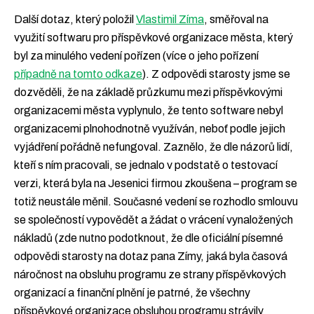
Další dotaz, který položil
Vlastimil Zíma
, směřoval na
využití softwaru pro příspěvkové organizace města, který
byl za minulého vedení pořízen (více o jeho pořízení
případně na tomto odkaze
). Z odpovědi starosty jsme se
dozvěděli, že na základě průzkumu mezi příspěvkovými
organizacemi města vyplynulo, že tento software nebyl
organizacemi plnohodnotně využíván, neboť podle jejich
vyjádření pořádně nefungoval. Zaznělo, že dle názorů lidí,
kteří s ním pracovali, se jednalo v podstatě o testovací
verzi, která byla na Jesenici firmou zkoušena – program se
totiž neustále měnil. Současné vedení se rozhodlo smlouvu
se společností vypovědět a žádat o vrácení vynaložených
nákladů (zde nutno podotknout, že dle oficiální písemné
odpovědi starosty na dotaz pana Zímy, jaká byla časová
náročnost na obsluhu programu ze strany příspěvkových
organizací a finanční plnění je patrné, že všechny
příspěvkové organizace obsluhou programu strávily