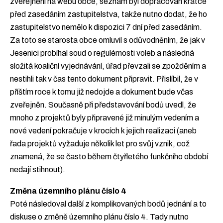
zveřejnění na webu obce, seznam byl dopracován krátce
před zasedáním zastupitelstva, takže nutno dodat, že ho
zastupitelstvo nemělo k dispozici 7 dní před zasedáním.
Za toto se starosta obce omluvil s odůvodněním, že jak v
Jesenici probíhal soud o regulérnosti voleb a následná
složitá koaliční vyjednávání, úřad převzali se zpožděním a
nestihli tak v čas tento dokument připravit. Přislíbil, že v
příštím roce k tomu již nedojde a dokument bude včas
zveřejněn. Současně při představování bodů uvedl, že
mnoho z projektů byly připravené již minulým vedením a
nové vedení pokračuje v krocích k jejich realizaci (aneb
řada projektů vyžaduje několik let pro svůj vznik, což
znamená, že se často během čtyřletého funkčního období
nedají stihnout).
Změna územního plánu číslo 4
Poté následoval další z komplikovaných bodů jednání a to
diskuse o změně územního plánu číslo 4. Tady nutno