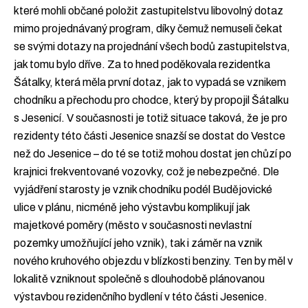
které mohli občané položit zastupitelstvu libovolný dotaz
mimo projednávaný program, díky čemuž nemuseli čekat
se svými dotazy na projednání všech bodů zastupitelstva,
jak tomu bylo dříve. Za to hned poděkovala rezidentka
Šátalky, která měla první dotaz, jak to vypadá se vznikem
chodníku a přechodu pro chodce, který by propojil Šátalku
s Jesenicí. V současnosti je totiž situace taková, že je pro
rezidenty této části Jesenice snazší se dostat do Vestce
než do Jesenice – do té se totiž mohou dostat jen chůzí po
krajnici frekventované vozovky, což je nebezpečné. Dle
vyjádření starosty je vznik chodníku podél Budějovické
ulice v plánu, nicméně jeho výstavbu komplikují jak
majetkové poměry (město v současnosti nevlastní
pozemky umožňující jeho vznik), tak i záměr na vznik
nového kruhového objezdu v blízkosti benziny. Ten by měl v
lokalitě vzniknout společně s dlouhodobě plánovanou
výstavbou rezidenčního bydlení v této části Jesenice.