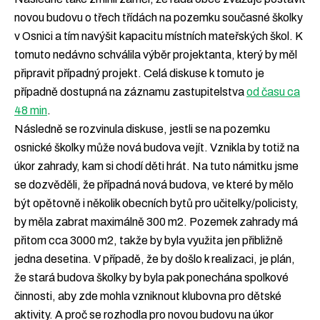
novou budovu o třech třídách na pozemku současné školky
v Osnici a tím navýšit kapacitu místních mateřských škol. K
tomuto nedávno schválila výběr projektanta, který by měl
připravit případný projekt. Celá diskuse k tomuto je
případně dostupná na záznamu zastupitelstva
od času ca
48 min
.
Následně se rozvinula diskuse, jestli se na pozemku
osnické školky může nová budova vejít. Vznikla by totiž na
úkor zahrady, kam si chodí děti hrát. Na tuto námitku jsme
se dozvěděli, že případná nová budova, ve které by mělo
být opětovně i několik obecních bytů pro učitelky/policisty,
by měla zabrat maximálně 300 m2. Pozemek zahrady má
přitom cca 3000 m2, takže by byla využita jen přibližně
jedna desetina. V případě, že by došlo k realizaci, je plán,
že stará budova školky by byla pak ponechána spolkové
činnosti, aby zde mohla vzniknout klubovna pro dětské
aktivity. A proč se rozhodla pro novou budovu na úkor