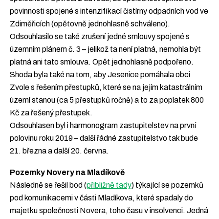
povinnosti spojené s intenzifikací čistírny odpadních vod ve
Zdiměřicích (opětovně jednohlasně schváleno).
Odsouhlasilo se také zrušení jedné smlouvy spojené s
územním plánem č. 3 – jelikož ta není platná, nemohla být
platná ani tato smlouva. Opět jednohlasně podpořeno.
Shoda byla také na tom, aby Jesenice pomáhala obci
Zvole s řešením přestupků, které se na jejím katastrálním
území stanou (ca 5 přestupků ročně) a to za poplatek 800
Kč za řešený přestupek.
Odsouhlasen byl i harmonogram zastupitelstev na první
polovinu roku 2019 – další řádné zastupitelstvo tak bude
21. března a další 20. června.
Pozemky Novery na Mladíkově
Následně se řešil bod (
přibližně tady
) týkající se pozemků
pod komunikacemi v části Mladíkova, které spadaly do
majetku společnosti Novera, toho času v insolvenci. Jedná