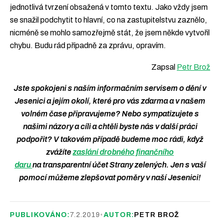
jednotlivá tvrzení obsažená v tomto textu. Jako vždy jsem
se snažil podchytit to hlavní, co na zastupitelstvu zaznělo,
nicméně se mohlo samozřejmě stát, že jsem někde vytvořil
chybu. Budu rád případně za zprávu, opravím.
Zapsal
Petr Brož
Jste spokojeni s naším informačním servisem o dění v
Jesenici a jejím okolí, které pro vás zdarma a v našem
volném čase připravujeme? Nebo sympatizujete s
našimi názory a cíli a chtěli byste nás v další práci
podpořit? V takovém případě budeme moc rádi, když
zvážíte
zaslání drobného finančního
daru
na transparentní účet Strany zelených. Jen s vaší
pomocí můžeme zlepšovat poměry v naší Jesenici!
PUBLIKOVÁNO:
7.2.2019
•
AUTOR:
PETR BROŽ