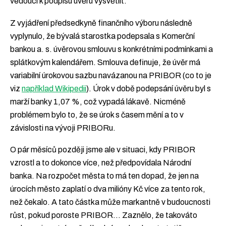
vedoucí k podpisu úvěru vysvětlit.
Z vyjádření předsedkyně finančního výboru následně
vyplynulo, že bývalá starostka podepsala s Komerční
bankou a. s. úvěrovou smlouvu s konkrétními podmínkami a
splátkovým kalendářem. Smlouva definuje, že úvěr má
variabilní úrokovou sazbu navázanou na PRIBOR (co to je
viz
například Wikipedii
). Úrok v době podepsání úvěru byl s
marží banky 1,07 %, což vypadá lákavě. Nicméně
problémem bylo to, že se úrok s časem mění a to v
závislosti na vývoji PRIBORu.
O pár měsíců později jsme ale v situaci, kdy PRIBOR
vzrostl a to dokonce více, než předpovídala Národní
banka. Na rozpočet města to má ten dopad, že jen na
úrocích město zaplatí o dva milióny Kč více za tento rok,
než čekalo. A tato částka může markantně v budoucnosti
růst, pokud poroste PRIBOR… Zaznělo, že takováto