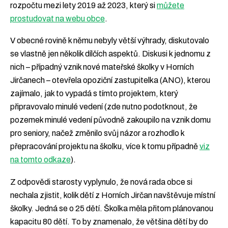
rozpočtu mezi lety 2019 až 2023, který si
můžete
prostudovat na webu obce
.
V obecné rovině k němu nebyly větší výhrady, diskutovalo
se vlastně jen několik dílčích aspektů. Diskusi k jednomu z
nich – případný vznik nové mateřské školky v Horních
Jirčanech – otevřela opoziční zastupitelka (ANO), kterou
zajímalo, jak to vypadá s tímto projektem, který
připravovalo minulé vedení (zde nutno podotknout, že
pozemek minulé vedení původně zakoupilo na vznik domu
pro seniory, načež změnilo svůj názor a rozhodlo k
přepracování projektu na školku, více k tomu případně
viz
na tomto odkaze
).
Z odpovědi starosty vyplynulo, že nová rada obce si
nechala zjistit, kolik dětí z Horních Jirčan navštěvuje místní
školky. Jedná se o 25 dětí. Školka měla přitom plánovanou
kapacitu 80 dětí. To by znamenalo, že většina dětí by do