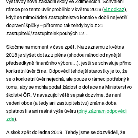
výstavby nové základní školy ve Zdiměřicích. Schválení
rámce pro tento úvěr proběhlo v květnu 2018 (
viz odkaz
),
když se mimořádné zastupitelstvo konalo v době největší
dopravní špičky – přítomno tak tehdy bylo z 21
zastupitelů/zastupitelek pouhých 12…
Skočme na moment v čase zpět. Na záznamu z května
2018 je slyšet dotaz z pléna (shodou náhod od nynější
předsedkyně finančního výboru…), jestli se schvaluje přímo
konkrétní úvěr či ne. Odpovědí tehdejší starostky je to, že
se o konkrétní úvěr nejedná, ale pouze o rámec potřebný k
tomu, aby se mohla podat žádost o dotace na Ministerstvo
školství ČR. V navazující větě se pak dozvíme, že není
vedení obce (a tedy ani zastupitelstvu) známa doba
splatnosti a ani reálná výše úvěru (
plný záznam odpovědi
zde
).
A skok zpět do ledna 2019. Tehdy jsme se dozvěděli, že