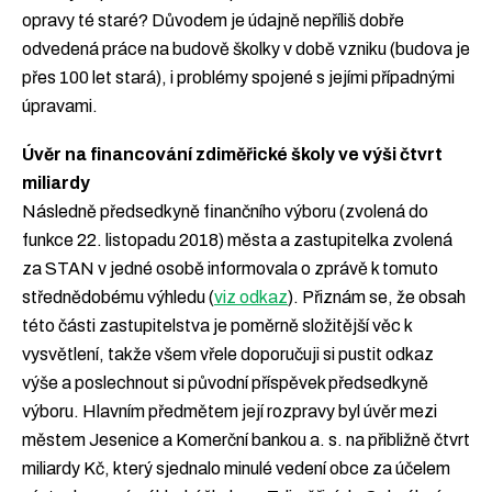
opravy té staré? Důvodem je údajně nepříliš dobře
odvedená práce na budově školky v době vzniku (budova je
přes 100 let stará), i problémy spojené s jejími případnými
úpravami.
Úvěr na financování zdiměřické školy ve výši čtvrt
miliardy
Následně předsedkyně finančního výboru (zvolená do
funkce 22. listopadu 2018) města a zastupitelka zvolená
za STAN v jedné osobě informovala o zprávě k tomuto
střednědobému výhledu (
viz odkaz
). Přiznám se, že obsah
této části zastupitelstva je poměrně složitější věc k
vysvětlení, takže všem vřele doporučuji si pustit odkaz
výše a poslechnout si původní příspěvek předsedkyně
výboru. Hlavním předmětem její rozpravy byl úvěr mezi
městem Jesenice a Komerční bankou a. s. na přibližně čtvrt
miliardy Kč, který sjednalo minulé vedení obce za účelem