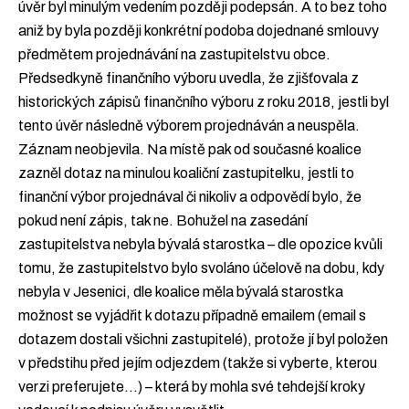
úvěr byl minulým vedením později podepsán. A to bez toho
aniž by byla později konkrétní podoba dojednané smlouvy
předmětem projednávání na zastupitelstvu obce.
Předsedkyně finančního výboru uvedla, že zjišťovala z
historických zápisů finančního výboru z roku 2018, jestli byl
tento úvěr následně výborem projednáván a neuspěla.
Záznam neobjevila. Na místě pak od současné koalice
zazněl dotaz na minulou koaliční zastupitelku, jestli to
finanční výbor projednával či nikoliv a odpovědí bylo, že
pokud není zápis, tak ne. Bohužel na zasedání
zastupitelstva nebyla bývalá starostka – dle opozice kvůli
tomu, že zastupitelstvo bylo svoláno účelově na dobu, kdy
nebyla v Jesenici, dle koalice měla bývalá starostka
možnost se vyjádřit k dotazu případně emailem (email s
dotazem dostali všichni zastupitelé), protože jí byl položen
v předstihu před jejím odjezdem (takže si vyberte, kterou
verzi preferujete…) – která by mohla své tehdejší kroky