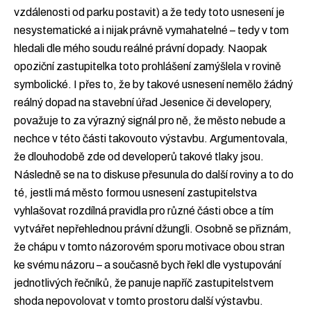
vzdálenosti od parku postavit) a že tedy toto usnesení je
nesystematické a i nijak právně vymahatelné – tedy v tom
hledali dle mého soudu reálné právní dopady. Naopak
opoziční zastupitelka toto prohlášení zamýšlela v rovině
symbolické. I přes to, že by takové usnesení nemělo žádný
reálný dopad na stavební úřad Jesenice či developery,
považuje to za výrazný signál pro ně, že město nebude a
nechce v této části takovouto výstavbu. Argumentovala,
že dlouhodobě zde od developerů takové tlaky jsou.
Následně se na to diskuse přesunula do další roviny a to do
té, jestli má město formou usnesení zastupitelstva
vyhlašovat rozdílná pravidla pro různé části obce a tím
vytvářet nepřehlednou právní džungli. Osobně se přiznám,
že chápu v tomto názorovém sporu motivace obou stran
ke svému názoru – a současně bych řekl dle vystupování
jednotlivých řečníků, že panuje napříč zastupitelstvem
shoda nepovolovat v tomto prostoru další výstavbu.