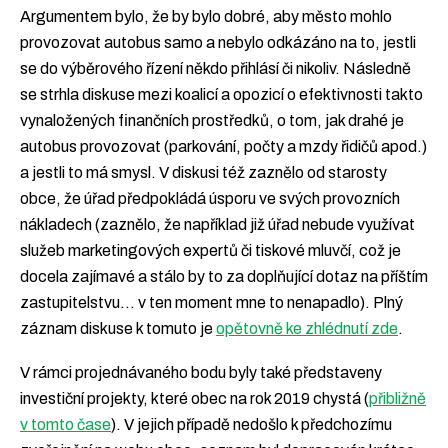
Argumentem bylo, že by bylo dobré, aby město mohlo
provozovat autobus samo a nebylo odkázáno na to, jestli
se do výběrového řízení někdo přihlásí či nikoliv. Následně
se strhla diskuse mezi koalicí a opozicí o efektivnosti takto
vynaložených finančních prostředků, o tom, jak drahé je
autobus provozovat (parkování, počty a mzdy řidičů apod.)
a jestli to má smysl. V diskusi též zaznělo od starosty
obce, že úřad předpokládá úsporu ve svých provozních
nákladech (zaznělo, že například již úřad nebude využívat
služeb marketingových expertů či tiskové mluvčí, což je
docela zajímavé a stálo by to za doplňující dotaz na příštím
zastupitelstvu… v ten moment mne to nenapadlo). Plný
záznam diskuse k tomuto je
opětovně ke zhlédnutí zde
.
V rámci projednávaného bodu byly také představeny
investiční projekty, které obec na rok 2019 chystá (
přibližně
v tomto čase
). V jejich případě nedošlo k předchozímu