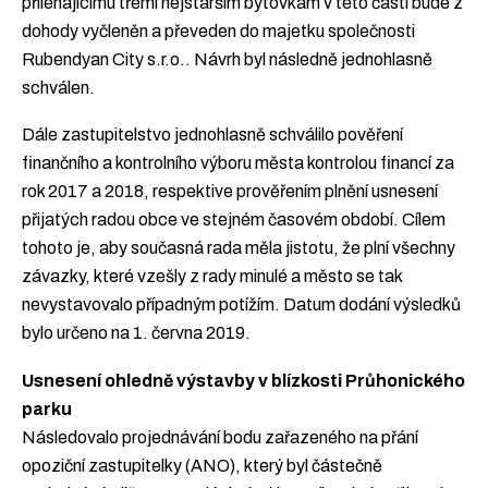
přiléhajícímu třemi nejstarším bytovkám v této části bude z
dohody vyčleněn a převeden do majetku společnosti
Rubendyan City s.r.o.. Návrh byl následně jednohlasně
schválen.
Dále zastupitelstvo jednohlasně schválilo pověření
finančního a kontrolního výboru města kontrolou financí za
rok 2017 a 2018, respektive prověřením plnění usnesení
přijatých radou obce ve stejném časovém období. Cílem
tohoto je, aby současná rada měla jistotu, že plní všechny
závazky, které vzešly z rady minulé a město se tak
nevystavovalo případným potížím. Datum dodání výsledků
bylo určeno na 1. června 2019.
Usnesení ohledně výstavby v blízkosti Průhonického
parku
Následovalo projednávání bodu zařazeného na přání
opoziční zastupitelky (ANO), který byl částečně