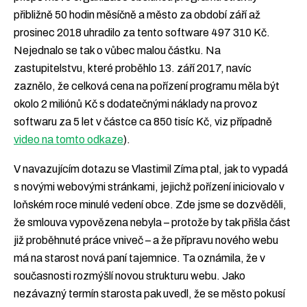
přibližně 50 hodin měsíčně a město za období září až
prosinec 2018 uhradilo za tento software 497 310 Kč.
Nejednalo se tak o vůbec malou částku. Na
zastupitelstvu, které proběhlo 13. září 2017, navíc
zaznělo, že celková cena na pořízení programu měla být
okolo 2 miliónů Kč s dodatečnými náklady na provoz
softwaru za 5 let v částce ca 850 tisíc Kč, viz případně
video na tomto odkaze
).
V navazujícím dotazu se Vlastimil Zíma ptal, jak to vypadá
s novými webovými stránkami, jejichž pořízení iniciovalo v
loňském roce minulé vedení obce. Zde jsme se dozvěděli,
že smlouva vypovězena nebyla – protože by tak přišla část
již proběhnuté práce vniveč – a že přípravu nového webu
má na starost nová paní tajemnice. Ta oznámila, že v
současnosti rozmýšlí novou strukturu webu. Jako
nezávazný termín starosta pak uvedl, že se město pokusí