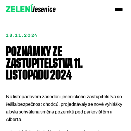
Jesenice
ZELENÍ
18.11.2024
POZNÁMKY ZE
ZASTUPITELSTVA 11.
LISTOPADU 2024
Na listopadovém zasedání jesenického zastupitelstva se
Přidejte se k Zeleným!
řešila bezpečnost chodců, projednávaly se nové vyhlášky
a byla schválena směna pozemků pod parkovištěm u
Podpořte nás darem
Alberta.