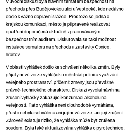
V úvodní diskuzi byla hlavním tématem bezpečnost na
přechodu přes Budějovickou ulici u Vestecké, kde nedávno
došlo k vážné dopravní srážce. Přestože se jedná o
krajskou komunikaci, město je připravené realizovat
opatření doporučená aktuálně zpracovávaným
bezpečnostním auditem. Diskutovala se také možnost
instalace semaforu na přechodu u zastávky Osnice,
hřbitov.
V oblasti vyhlášek došlo ke schválení několika změn. Byly
přijaty nové verze vyhlášek o městské policii a využívání
veřejného prostranství, přičemž změny jsou převážně
právně-technického charakteru. Diskuzi vyvolal návrh na
zrušení vyhlášky zakazující konzumaci alkoholu na
veřejnosti. Tato vyhláška není dlouhodobě vymáhána,
přesto nebyla schválena ani její nová verze, ani její zrušení.
Zároveň existuje riziko, že vyhláška může být zrušena
soudem. Byla také aktualizována vyhláška o pyrotechnice,