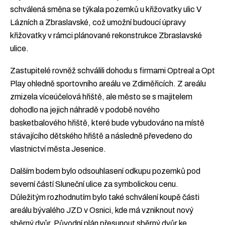
schválená směna se týkala pozemků u křižovatky ulic V
Lázních a Zbraslavské, což umožní budoucí úpravy
křižovatky v rámci plánované rekonstrukce Zbraslavské
ulice.
Zastupitelé rovněž schválili dohodu s firmami Optreal a Opt
Play ohledně sportovního areálu ve Zdiměřicích. Z areálu
zmizela víceúčelová hřiště, ale město se s majitelem
dohodlo na jejich náhradě v podobě nového
basketbalového hřiště, které bude vybudováno na místě
stávajícího dětského hřiště a následně převedeno do
vlastnictví města Jesenice.
Dalším bodem bylo odsouhlasení odkupu pozemků pod
severní částí Sluneční ulice za symbolickou cenu.
Důležitým rozhodnutím bylo také schválení koupě části
areálu bývalého JZD v Osnici, kde má vzniknout nový
sběrný dvůr. Původní plán přesunout sběrný dvůr ke