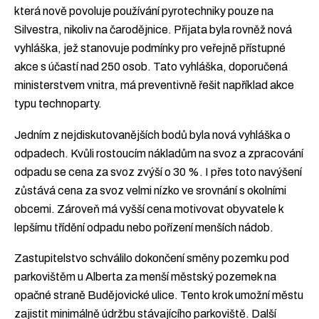
která nově povoluje používání pyrotechniky pouze na
Silvestra, nikoliv na čarodějnice. Přijata byla rovněž nová
vyhláška, jež stanovuje podmínky pro veřejně přístupné
akce s účastí nad 250 osob. Tato vyhláška, doporučená
ministerstvem vnitra, má preventivně řešit například akce
typu technoparty.
Jedním z nejdiskutovanějších bodů byla nová vyhláška o
odpadech. Kvůli rostoucím nákladům na svoz a zpracování
odpadu se cena za svoz zvýší o 30 %. I přes toto navýšení
zůstává cena za svoz velmi nízko ve srovnání s okolními
obcemi. Zároveň má vyšší cena motivovat obyvatele k
lepšímu třídění odpadu nebo pořízení menších nádob.
Zastupitelstvo schválilo dokončení směny pozemku pod
parkovištěm u Alberta za menší městský pozemek na
opačné straně Budějovické ulice. Tento krok umožní městu
zajistit minimálně údržbu stávajícího parkoviště. Další