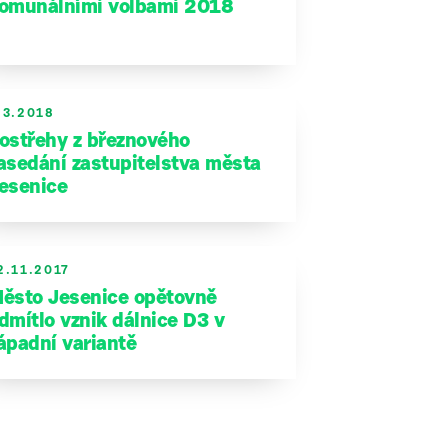
omunálními volbami 2018
.3.2018
ostřehy z březnového
asedání zastupitelstva města
esenice
2.11.2017
ěsto Jesenice opětovně
dmítlo vznik dálnice D3 v
ápadní variantě