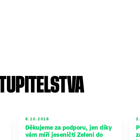
TUPITELSTVA
8.10.2018
2
Děkujeme za podporu, jen díky
P
vám míří jeseničtí Zelení do
z