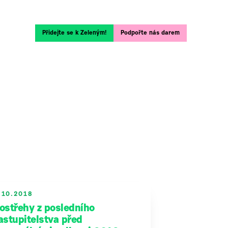
Přidejte se k Zeleným!
Podpořte nás darem
.10.2018
ostřehy z posledního
astupitelstva před