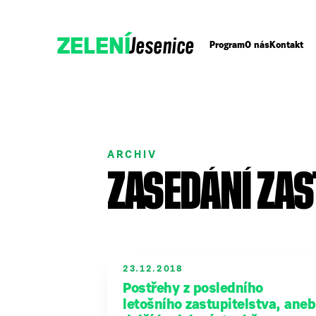
Jesenice
ZELENÍ
Program
O nás
Kontakt
ARCHIV
ZASEDÁNÍ ZAS
Přidejte se k Zeleným!
Podpořte nás darem
23.12.2018
Postřehy z posledního
letošního zastupitelstva, aneb