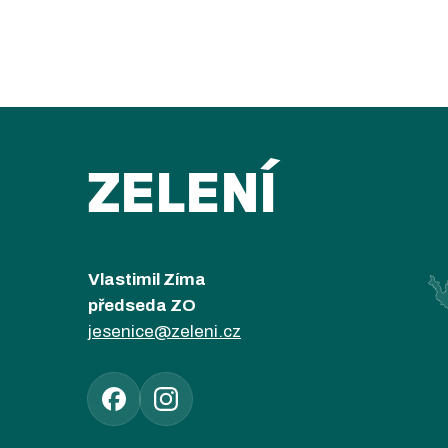
ZELENÍ
Vlastimil Zíma
předseda ZO
jesenice@zeleni.cz