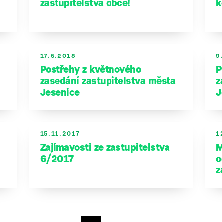
zastupitelstva obce!
k
17.5.2018
9
Postřehy z květnového
P
zasedání zastupitelstva města
z
Jesenice
J
15.11.2017
1
Zajímavosti ze zastupitelstva
M
6/2017
o
z
Stránkování