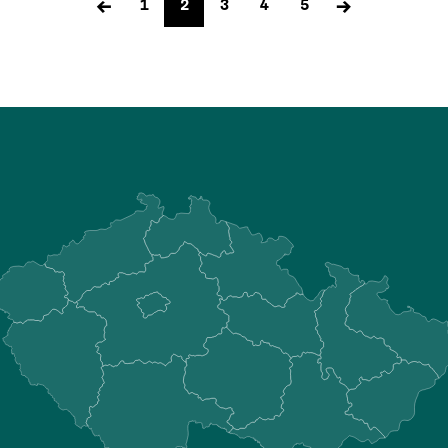
←
→
1
2
3
4
5
příspěvků