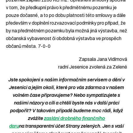
v tom, že předkupní právo k předmětnému pozemku je
pouze dočasné, a to po dobu platnosti této smlouvy a dále
především v doplnění rozvazovací podmínky pro případ, že
by na předmětném pozemku byla možná jiná výstavba, než
občanská vybavenost či obdobná výstavba ve prospěch
občanů města. 7-0-0
Zapsala Jana Vidímová
radní Jesenice zvolená za Zelené
Jste spokojeni s našim informačním servisem o dění v
Jesenici a jejím okolí, které pro vás zdarma a v našem
volném čase připravujeme? Nebo sympatizujete s
našimi názory a cíli a chtěli byste nás v další práci
podpořit? V takovém případě budeme moc rádi, když
zvážíte
zaslání drobného finančního
daru
na transparentní účet Strany zelených.
Jen s vaší