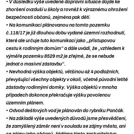
• V důsledku výše uvedené dopravní situace dojde ke
zhoršení ovzduší u školy a rovněž k výraznému ohrožení
bezpečnosti občanů, zejména pak dětí.
• Na komunikaci plánovanou na tomto pozemku
č.118/17 je již dlouhou dobu vydané územní rozhodnutí,
které ale určuje tuto komunikaci jako „přístupovou
cestu k rodinným domům“ a dále uvádí, že „vzhledem k
výměře pozemku 8529 m2 je zřejmé, že se nebude
jednat o masivní zástavbu“.
• Nevhodná výška objektů, většinou až 4 podlažních,
převyšující všechny objekty v okolí, včetně původní letité
zástavby rodinnými domky. Výška objektů v mnoha
případech dokonce překračuje výšku povolenou
územním plánem.
• Odvod dešťových vod je plánován do rybníku Pančák.
• Na základě výše uvedených důvodů jsme přesvědčeni,
že zamýšlený záměr není v souladu se zájmy města, ani
se zájmy jeho občanů, žádáme tímto zastupitelstvo