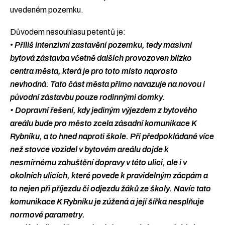
uvedeném pozemku.
Důvodem nesouhlasu petentů je:
•
Příliš intenzivní zastavění pozemku, tedy masivní
bytová zástavba včetně dalších provozoven blízko
centra města, která je pro toto místo naprosto
nevhodná. Tato část města přímo navazuje na novou i
původní zástavbu pouze rodinnými domky.
• Dopravní řešení, kdy jediným výjezdem z bytového
areálu bude pro město zcela zásadní komunikace K
Rybníku, a to hned naproti škole. Při předpokládané více
než stovce vozidel v bytovém areálu dojde k
nesmírnému zahuštění dopravy v této ulici, ale i v
okolních ulicích, které povede k pravidelným zácpám a
to nejen při příjezdu či odjezdu žáků ze školy. Navíc tato
komunikace K Rybníku je zúžená a její šířka nesplňuje
normové parametry.