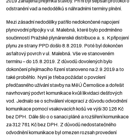
2019 zahájena přejímka stavby. Při ní byl sepsán protokol o
odstranění vad a nedodělků s náhradními termíny plnění.
Mezi zásadní nedodělky patřilo nedokončené napojení
plynovodní přípojky v ul. Malebná, které bylo podmíněno
součinností Pražské plynárenské distribuce a. s. K připojení
plynu ze strany PPD došlo 8.8.2019. Poté byl dokončen
asfaltový povrch v ul. Malebná. Vše ve stanoveném
termínu – do 15.8.2019. Z důvodů dovolených bylo
dokončení přejímacího řízení stanoveno na 2.9.2019 a to
také proběhlo. Nyní je třeba požádat o povolení
předčasného užívání stavby na MěÚ Černošice a dořešit
navrhovaný podvrt komunikace kvůli likvidaci dešťových
vod. Jednalo se o schválení víceprací z důvodu odvodnění
komunikace pomocí vsakovacích košů ve výši 30 126 Kč
bez DPH. Dále šlo o o sanaci pláně a rozšíření komunikace
za 312 761 Kč bez DPH. Z důvodů nedostatečného
odvodnění komunikace byl omezen rozsah provedení