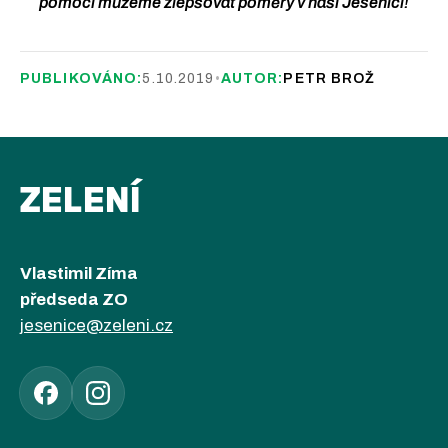
pomocí můžeme zlepšovat poměry v naší Jesenici!
PUBLIKOVÁNO:
5.10.2019
•
AUTOR:
PETR BROŽ
ZELENÍ
Vlastimil Zíma
předseda ZO
jesenice@zeleni.cz