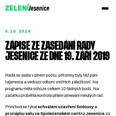
Jesenice
ZELENÍ
5.10.2019
ZÁPISE ZE ZASEDÁNÍ RADY
JESENICE ZE DNE 19. ZÁŘÍ 2019
Rada se sešla v plném počtu, přítomny byly též paní
tajemnice a vedoucí odboru vnitřních záležitostí. Na
programu měla schůze celkem 10 řádných bodů. Na
Přidejte se k Zeleným!
začátku proběhla kontrola plnění usnesení minulých rad.
Podpořte nás darem
První bod se týkal
schválení uzavření Smlouvy o
pronájmu sálu ve Společenském centru Jesenice
za