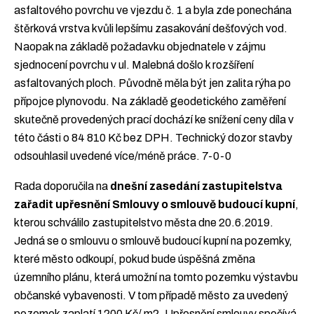
asfaltového povrchu ve vjezdu č. 1 a byla zde ponechána
štěrková vrstva kvůli lepšímu zasakování dešťových vod.
Naopak na základě požadavku objednatele v zájmu
sjednocení povrchu v ul. Malebná došlo k rozšíření
asfaltovaných ploch. Původně měla být jen zalita rýha po
přípojce plynovodu. Na základě geodetického zaměření
skutečně provedených prací dochází ke snížení ceny díla v
této části o 84 810 Kč bez DPH. Technický dozor stavby
odsouhlasil uvedené více/méně práce. 7-0-0
Rada doporučila na
dnešní zasedání zastupitelstva
zařadit upřesnění Smlouvy o smlouvě budoucí kupní
,
kterou schválilo zastupitelstvo města dne 20.6.2019.
Jedná se o smlouvu o smlouvě budoucí kupní na pozemky,
které město odkoupí, pokud bude úspěšná změna
územního plánu, která umožní na tomto pozemku výstavbu
občanské vybavenosti. V tom případě město za uvedený
pozemek zaplatí 1200 Kč/ m2. Upřesnění smlouvy spočívá