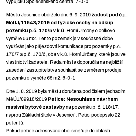
výpůjčku Společenského centra. 7-0-0
Město Jesenice obdrželo dne 6. 9. 2019
žádost pod č.j.:
MěÚJ/11543/2019 od fyzické osoby na odkup
pozemku p.č. 170/5 v k.ú
. Horní Jirčany o celkové
výměře 66 m2. Tento pozemek je v současné době
využíván jako příjezdová komunikace pro pozemky p.č.
170/7 a p.č. 170/6, oba v k.ú. Horní Jirčany, které jsou ve
vlastnictví žadatele. Rada města doporučila na nejbližší
zasedání zastupitelstva souhlasit se záměrem prodeje
pozemku o výměře 66 m2. 6-0-1
Dne 1. 8. 2019 byla městu doručena pod číslem jednacím
MěÚJ/09918/2019
Petice: Nesouhlas s návrhem
masivní bytové zástavby
na pozemku p. č. 118/17,
naproti Základní škole v Jesenici“. Petici podepsalo 22
petentů.
Pokud petice adresovaná obci směřuje do oblasti