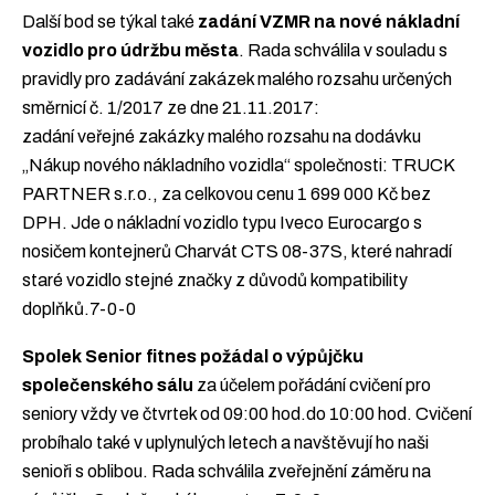
Další bod se týkal také
zadání VZMR na nové nákladní
vozidlo pro údržbu města
. Rada schválila v souladu s
pravidly pro zadávání zakázek malého rozsahu určených
směrnicí č. 1/2017 ze dne 21.11.2017:
zadání veřejné zakázky malého rozsahu na dodávku
„Nákup nového nákladního vozidla“ společnosti: TRUCK
PARTNER s.r.o., za celkovou cenu 1 699 000 Kč bez
DPH. Jde o nákladní vozidlo typu Iveco Eurocargo s
nosičem kontejnerů Charvát CTS 08-37S, které nahradí
staré vozidlo stejné značky z důvodů kompatibility
doplňků.7-0-0
Spolek Senior fitnes požádal o výpůjčku
společenského sálu
za účelem pořádání cvičení pro
seniory vždy ve čtvrtek od 09:00 hod.do 10:00 hod. Cvičení
probíhalo také v uplynulých letech a navštěvují ho naši
senioři s oblibou. Rada schválila zveřejnění záměru na