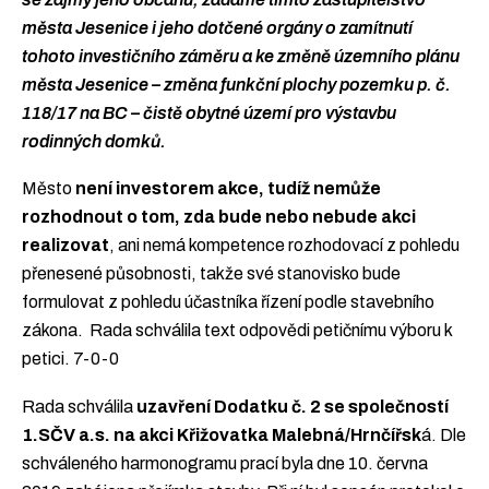
města Jesenice i jeho dotčené orgány o zamítnutí
tohoto investičního záměru a ke změně územního plánu
města Jesenice – změna funkční plochy pozemku p. č.
118/17 na BC – čistě obytné území pro výstavbu
rodinných domků.
Město
není investorem akce, tudíž nemůže
rozhodnout o tom, zda bude nebo nebude akci
realizovat
, ani nemá kompetence rozhodovací z pohledu
přenesené působnosti, takže své stanovisko bude
formulovat z pohledu účastníka řízení podle stavebního
zákona. Rada schválila text odpovědi petičnímu výboru k
petici. 7-0-0
Rada schválila
uzavření Dodatku č. 2 se společností
1.SČV a.s. na akci Křižovatka Malebná/Hrnčířsk
á. Dle
schváleného harmonogramu prací byla dne 10. června