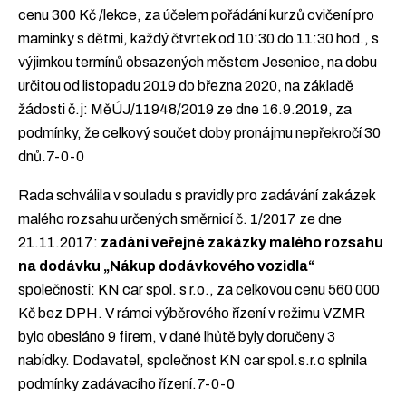
cenu 300 Kč /lekce, za účelem pořádání kurzů cvičení pro
maminky s dětmi, každý čtvrtek od 10:30 do 11:30 hod., s
výjimkou termínů obsazených městem Jesenice, na dobu
určitou od listopadu 2019 do března 2020, na základě
žádosti č.j: MěÚJ/11948/2019 ze dne 16.9.2019, za
podmínky, že celkový součet doby pronájmu nepřekročí 30
dnů.7-0-0
Rada schválila v souladu s pravidly pro zadávání zakázek
malého rozsahu určených směrnicí č. 1/2017 ze dne
21.11.2017:
zadání veřejné zakázky malého rozsahu
na dodávku „Nákup dodávkového vozidla“
společnosti: KN car spol. s r.o., za celkovou cenu 560 000
Kč bez DPH. V rámci výběrového řízení v režimu VZMR
bylo obesláno 9 firem, v dané lhůtě byly doručeny 3
nabídky. Dodavatel, společnost KN car spol.s.r.o splnila
podmínky zadávacího řízení.7-0-0