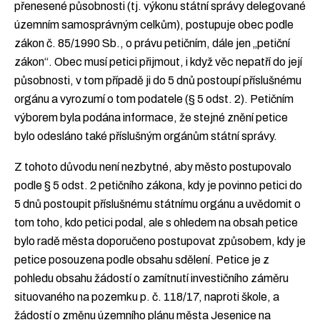
přenesené působnosti (tj. výkonu státní správy delegované
územním samosprávným celkům), postupuje obec podle
zákon č. 85/1990 Sb., o právu petičním, dále jen „petiční
zákon“. Obec musí petici přijmout, i když věc nepatří do její
působnosti, v tom případě ji do 5 dnů postoupí příslušnému
orgánu a vyrozumí o tom podatele (§ 5 odst. 2). Petičním
výborem byla podána informace, že stejné znění petice
bylo odesláno také příslušným orgánům státní správy.
Z tohoto důvodu není nezbytné, aby město postupovalo
podle § 5 odst. 2 petičního zákona, kdy je povinno petici do
5 dnů postoupit příslušnému státnímu orgánu a uvědomit o
tom toho, kdo petici podal, ale s ohledem na obsah petice
bylo radě města doporučeno postupovat způsobem, kdy je
petice posouzena podle obsahu sdělení. Petice je z
pohledu obsahu žádostí o zamítnutí investičního záměru
situovaného na pozemku p. č. 118/17, naproti škole, a
žádostí o změnu územního plánu města Jesenice na