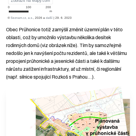
Obec Průhonice totiž zamýšlí změnit územní plán v této
oblasti, což by umožnilo výstavbu několika desítek
rodinných domů (viz obrázek níže). Tím by samozřejmě
nedošlo jen k navýšení počtu rezidentů, ale také k většímu
propojení průhonické a jesenické části a také k dalšímu
nárůstu zatížení infrastruktury, ať už místní, či regionální
(např. silnice spojující Rozkoš s Prahou…).