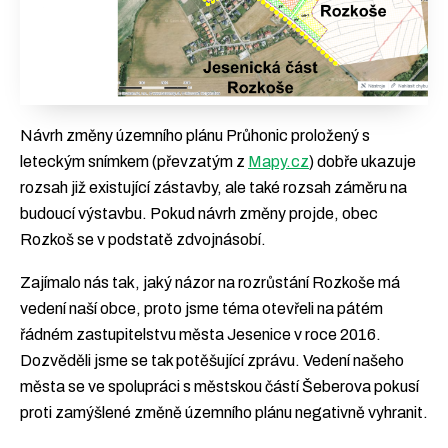
Návrh změny územního plánu Průhonic proložený s
leteckým snímkem (převzatým z
Mapy.cz
) dobře ukazuje
rozsah již existující zástavby, ale také rozsah záměru na
budoucí výstavbu. Pokud návrh změny projde, obec
Rozkoš se v podstatě zdvojnásobí.
Zajímalo nás tak, jaký názor na rozrůstání Rozkoše má
vedení naší obce, proto jsme téma otevřeli na pátém
řádném zastupitelstvu města Jesenice v roce 2016.
Dozvěděli jsme se tak potěšující zprávu. Vedení našeho
města se ve spolupráci s městskou částí Šeberova pokusí
proti zamýšlené změně územního plánu negativně vyhranit.