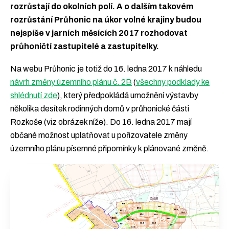
rozrůstají do okolních polí. A o dalším takovém
rozrůstání Průhonic na úkor volné krajiny budou
nejspíše v jarních měsících 2017 rozhodovat
průhoničtí zastupitelé a zastupitelky.
Na webu Průhonic je totiž do 16. ledna 2017 k náhledu
návrh změny územního plánu č. 2B
(
všechny podklady ke
shlédnutí zde
), který předpokládá umožnění výstavby
několika desítek rodinných domů v průhonické části
Rozkoše (viz obrázek níže). Do 16. ledna 2017 mají
občané možnost uplatňovat u pořizovatele změny
územního plánu písemné připomínky k plánované změně.