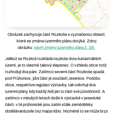
Obrázek zachycuje část Rozkoše s vyznačenou oblastí,
které se změna územního plánu dotýká. Zdroj
obrázku:
návrh změny územního plánu č. 2B.
Jelikož se Rozkoš rozkládá na ploše dvou katastrálních
území, je to vlastně takový slepenec. O vzhledu obce totiž
rozhodují dva páni. Zatímco severní část Rozkoše spadá
pod Průhonice, jižní část je součástí Jesenice. Podobu
obce, respektive regulaci výstavby, tak ovlivňují dva
územní plány, kdy každý řeší jen tu část své působnosti. A
zatímco v minulých letech došlo k výstavbě v jesenické
části, v té průhonické jsou zatím stále zemědělsky
obdělávaná pole (viz mapa níže). Nicméně to se může brzy