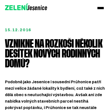
Jesenice
ZELENÍ
15.12.2016
VZNIKNE NA ROZKOŠI NĚKOLIK
DESÍTEK NOVÝCH RODINNÝCH
DOMŮ?
Podobně jako Jesenice i sousední Průhonice patří
Přidejte se k Zeleným!
mezi velice žádané lokality k bydlení, což také z nich
dělá obec s neutuchající výstavbou. Avšak ani zde
Podpořte nás darem
nabídka volných stavebních parcel nestíhá
pokrývat poptávku, i Průhonice se tak neustále