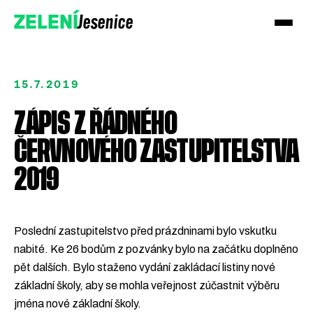
Jesenice
ZELENÍ
15.7.2019
ZÁPIS Z ŘÁDNÉHO
ČERVNOVÉHO ZASTUPITELSTVA
2019
Poslední zastupitelstvo před prázdninami bylo vskutku
Přidejte se k Zeleným!
nabité. Ke 26 bodům z pozvánky bylo na začátku doplněno
pět dalších. Bylo staženo vydání zakládací listiny nové
Podpořte nás darem
základní školy, aby se mohla veřejnost zúčastnit výběru
jména nové základní školy.