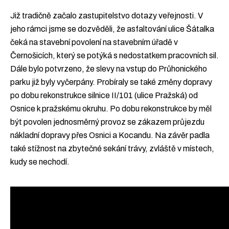
Již tradičně začalo zastupitelstvo dotazy veřejnosti. V
jeho rámci jsme se dozvěděli, že asfaltování ulice Šátalka
čeká na stavební povolení na stavebním úřadě v
Černošicích, který se potýká s nedostatkem pracovních sil.
Dále bylo potvrzeno, že slevy na vstup do Průhonického
parku již byly vyčerpány. Probíraly se také změny dopravy
po dobu rekonstrukce silnice II/101 (ulice Pražská) od
Osnice k pražskému okruhu. Po dobu rekonstrukce by měl
být povolen jednosměrný provoz se zákazem průjezdu
nákladní dopravy přes Osnici a Kocandu. Na závěr padla
také stížnost na zbytečné sekání trávy, zvláště v místech,
kudy se nechodí.