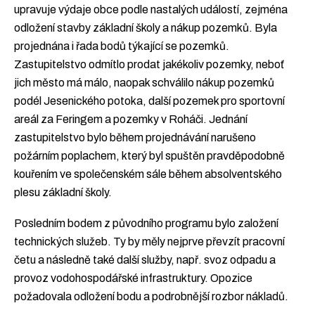
upravuje výdaje obce podle nastalých událostí, zejména
odložení stavby základní školy a nákup pozemků. Byla
projednána i řada bodů týkající se pozemků.
Zastupitelstvo odmítlo prodat jakékoliv pozemky, neboť
jich město má málo, naopak schválilo nákup pozemků
podél Jesenického potoka, další pozemek pro sportovní
areál za Feringem a pozemky v Roháči. Jednání
zastupitelstvo bylo během projednávání narušeno
požárním poplachem, který byl spuštěn pravděpodobně
kouřením ve společenském sále během absolventského
plesu základní školy.
Posledním bodem z původního programu bylo založení
technických služeb. Ty by měly nejprve převzít pracovní
četu a následně také další služby, např. svoz odpadu a
provoz vodohospodářské infrastruktury. Opozice
požadovala odložení bodu a podrobnější rozbor nákladů.