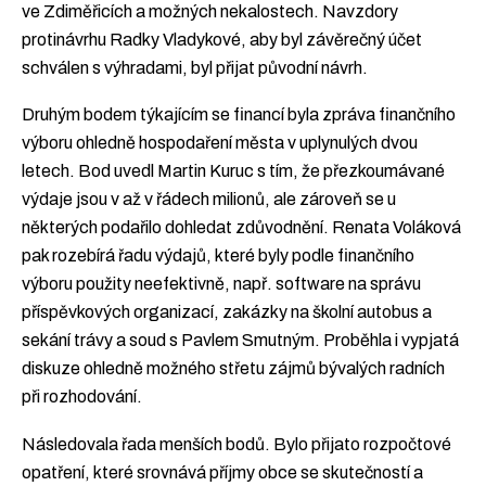
ve Zdiměřicích a možných nekalostech. Navzdory
protinávrhu Radky Vladykové, aby byl závěrečný účet
schválen s výhradami, byl přijat původní návrh.
Druhým bodem týkajícím se financí byla zpráva finančního
výboru ohledně hospodaření města v uplynulých dvou
letech. Bod uvedl Martin Kuruc s tím, že přezkoumávané
výdaje jsou v až v řádech milionů, ale zároveň se u
některých podařilo dohledat zdůvodnění. Renata Voláková
pak rozebírá řadu výdajů, které byly podle finančního
výboru použity neefektivně, např. software na správu
příspěvkových organizací, zakázky na školní autobus a
sekání trávy a soud s Pavlem Smutným. Proběhla i vypjatá
diskuze ohledně možného střetu zájmů bývalých radních
při rozhodování.
Následovala řada menších bodů. Bylo přijato rozpočtové
opatření, které srovnává příjmy obce se skutečností a