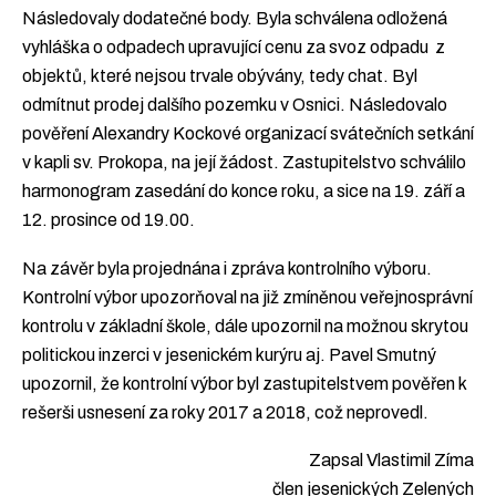
Následovaly dodatečné body. Byla schválena odložená
vyhláška o odpadech upravující cenu za svoz odpadu z
objektů, které nejsou trvale obývány, tedy chat. Byl
odmítnut prodej dalšího pozemku v Osnici. Následovalo
pověření Alexandry Kockové organizací svátečních setkání
v kapli sv. Prokopa, na její žádost. Zastupitelstvo schválilo
harmonogram zasedání do konce roku, a sice na 19. září a
12. prosince od 19.00.
Na závěr byla projednána i zpráva kontrolního výboru.
Kontrolní výbor upozorňoval na již zmíněnou veřejnosprávní
kontrolu v základní škole, dále upozornil na možnou skrytou
politickou inzerci v jesenickém kurýru aj. Pavel Smutný
upozornil, že kontrolní výbor byl zastupitelstvem pověřen k
rešerši usnesení za roky 2017 a 2018, což neprovedl.
Zapsal Vlastimil Zíma
člen jesenických Zelených