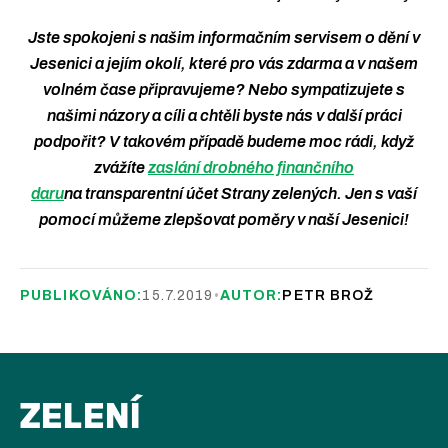
Jste spokojeni s našim informačním servisem o dění v
Jesenici a jejím okolí, které pro vás zdarma a v našem
volném čase připravujeme? Nebo sympatizujete s
našimi názory a cíli a chtěli byste nás v další práci
podpořit? V takovém případě budeme moc rádi, když
zvážíte
zaslání drobného finančního
daru
na transparentní účet Strany zelených.
Jen s vaší
pomocí můžeme zlepšovat poměry v naší Jesenici!
PUBLIKOVÁNO:
15.7.2019
•
AUTOR:
PETR BROŽ
ZELENÍ