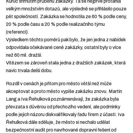
Kuruc shrnutím průběhu zakázky. Ta se nejprve protáhla
velkým množstvím dotazů, ale výsledně se přihlásilo pouze
pět společností. Zakázka se hodnotila ze 60 % podle ceny,
20 % podle času a 20 % podle realizačního týmu
(referencí).
Výsledkem těchto poměrů pak bylo, že jen jedna z nabídek
odpovídala očekávané ceně zakázky, ostatní byly o více
než 60 mil. dražší.
Vítězem se zároveň stala jedna z dražších zakázek, která
navíc trvala delší dobu.
Rozdíl v cenách je přitom pro město větší než může
akceptovat a proto město vypíše zakázku znovu. Martin
Lang a Iva Řehulková poznámenávají, že zakázka byla
převzata s důvěrou od přechozího vedení, ale podmínky
podle jejich názoru diskvalifikovaly řadu firem z účasti. Iva
Řehulková dále sděluje, že město si nechalo udělat
bezpečnostní audit pro navrhované dopravní řešení od