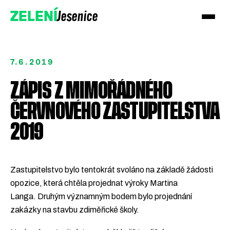
Jesenice
ZELENÍ
7.6.2019
ZÁPIS Z MIMOŘÁDNÉHO
ČERVNOVÉHO ZASTUPITELSTVA
2019
Zastupitelstvo bylo tentokrát svoláno na základě žádosti
Přidejte se k Zeleným!
opozice, která chtěla projednat výroky Martina
Langa. Druhým významným bodem bylo projednání
Podpořte nás darem
zakázky na stavbu zdiměřické školy.