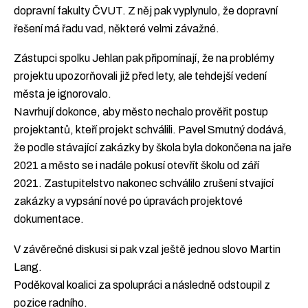
dopravní fakulty ČVUT. Z něj pak vyplynulo, že dopravní
řešení má řadu vad, některé velmi závažné.
Zástupci spolku Jehlan pak připomínají, že na problémy
projektu upozorňovali již před lety, ale tehdejší vedení
města je ignorovalo.
Navrhují dokonce, aby město nechalo prověřit postup
projektantů, kteří projekt schválili. Pavel Smutný dodává,
že podle stávající zakázky by škola byla dokončena na jaře
2021 a město se i nadále pokusí otevřít školu od září
2021. Zastupitelstvo nakonec schválilo zrušení stvající
zakázky a vypsání nové po úpravách projektové
dokumentace.
V závěrečné diskusi si pak vzal ještě jednou slovo Martin
Lang.
Poděkoval koalici za spolupráci a následně odstoupil z
pozice radního.