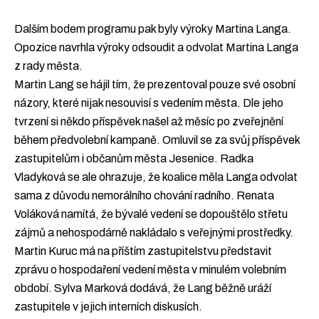
Dalším bodem programu pak byly výroky Martina Langa.
Opozice navrhla výroky odsoudit a odvolat Martina Langa
z rady města.
Martin Lang se hájil tím, že prezentoval pouze své osobní
názory, které nijak nesouvisí s vedením města. Dle jeho
tvrzení si někdo příspěvek našel až měsíc po zveřejnění
během předvolební kampaně. Omluvil se za svůj příspěvek
zastupitelům i občanům města Jesenice. Radka
Vladyková se ale ohrazuje, že koalice měla Langa odvolat
sama z důvodu nemorálního chování radního. Renata
Voláková namítá, že bývalé vedení se dopouštělo střetu
zájmů a nehospodárně nakládalo s veřejnými prostředky.
Martin Kuruc má na příštím zastupitelstvu představit
zprávu o hospodaření vedení města v minulém volebním
období. Sylva Marková dodává, že Lang běžně uráží
zastupitele v jejich interních diskusích.