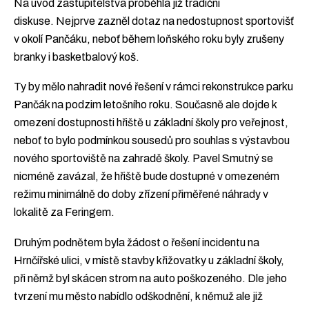
Na úvod zastupitelstva proběhla již tradiční
diskuse. Nejprve zazněl dotaz na nedostupnost sportovišť
v okolí Pančáku, neboť během loňského roku byly zrušeny
branky i basketbalový koš.
Ty by mělo nahradit nové řešení v rámci rekonstrukce parku
Pančák na podzim letošního roku. Současně ale dojde k
omezení dostupnosti hřiště u základní školy pro veřejnost,
neboť to bylo podmínkou sousedů pro souhlas s výstavbou
nového sportoviště na zahradě školy. Pavel Smutný se
nicméně zavázal, že hřiště bude dostupné v omezeném
režimu minimálně do doby zřízení přiměřené náhrady v
lokalitě za Feringem.
Druhým podnětem byla žádost o řešení incidentu na
Hrnčířské ulici, v místě stavby křižovatky u základní školy,
při němž byl skácen strom na auto poškozeného. Dle jeho
tvrzení mu město nabídlo odškodnění, k němuž ale již