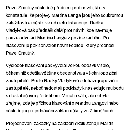
Pavel Smutný následně přednesl protinávrh, který
konstatuje, že projevy Martina Langa jsou jeho soukromou
záležitostí a město se od nich distancuje. Radka
Vladyková pak přednáší další protinávrh, kde navrhuje
pouze odvolání Martina Langa z pozice radního. Po
hlasování je pak schválen návrh koalice, který přednesl
Pavel Smutný.
Výsledek hlasování pak vyvolal velkou odezvu v sále,
během níž odešla většina obecenstva a všichni opoziční
zastupitelé. Podle Radky Vladykové odcházejí opoziční
zastupitelé, neboť nedostali podklady k následujícímu bodu
s dostatečným předstihem. V ruchu sálu, ale nebylo
zřejmé, zda je příčinou hlasování o Martinu Langovi nebo
následující projednávání základní školy ve Zdiměřicích.
Projednávání zakázky na základní školu zahájil Martin