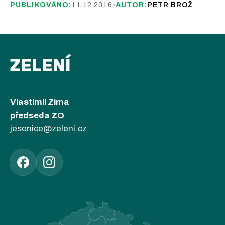
PUBLIKOVÁNO:
11.12.2016
•
AUTOR:
PETR BROŽ
ZELENÍ
Vlastimil Zíma
předseda ZO
jesenice@zeleni.cz