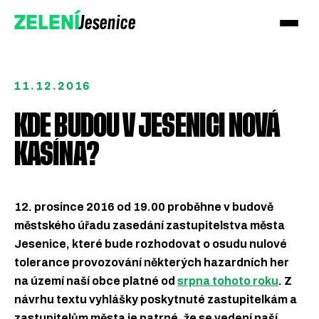
Jesenice
ZELENÍ
11.12.2016
KDE BUDOU V JESENICI NOVÁ
KASÍNA?
12. prosince 2016 od 19.00 proběhne v budově
městského úřadu zasedání zastupitelstva města
Jesenice, které bude rozhodovat o osudu nulové
Přidejte se k Zeleným!
tolerance provozování některých hazardních her
Podpořte nás darem
na území naší obce platné od
srpna tohoto roku
. Z
návrhu textu vyhlášky poskytnuté zastupitelkám a
zastupitelům města je patrné, že se vedení naší