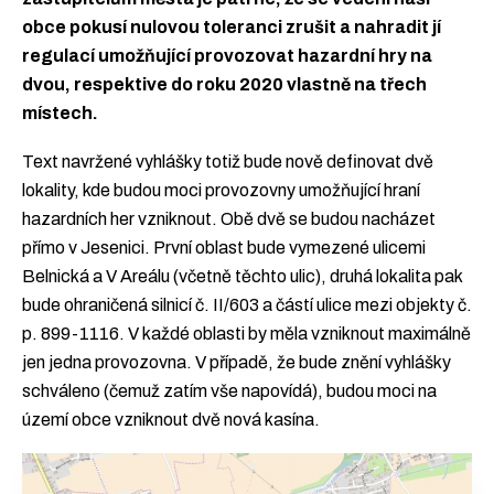
obce pokusí nulovou toleranci zrušit a nahradit jí
regulací umožňující provozovat hazardní hry na
dvou, respektive do roku 2020 vlastně na třech
místech.
Text navržené vyhlášky totiž bude nově definovat dvě
lokality, kde budou moci provozovny umožňující hraní
hazardních her vzniknout. Obě dvě se budou nacházet
přímo v Jesenici. První oblast bude vymezené ulicemi
Belnická a V Areálu (včetně těchto ulic), druhá lokalita pak
bude ohraničená silnicí č. II/603 a částí ulice mezi objekty č.
p. 899-1116. V každé oblasti by měla vzniknout maximálně
jen jedna provozovna. V případě, že bude znění vyhlášky
schváleno (čemuž zatím vše napovídá), budou moci na
území obce vzniknout dvě nová kasína.