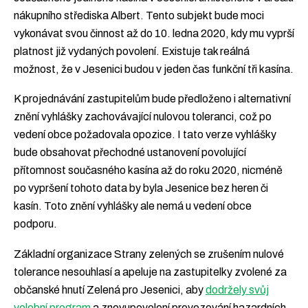
nákupního střediska Albert. Tento subjekt bude moci
vykonávat svou činnost až do 10. ledna 2020, kdy mu vyprší
platnost již vydaných povolení. Existuje tak reálná
možnost, že v Jesenici budou v jeden čas funkční tři kasína.
K projednávání zastupitelům bude předloženo i alternativní
znění vyhlášky zachovávající nulovou toleranci, což po
vedení obce požadovala opozice. I tato verze vyhlášky
bude obsahovat přechodné ustanovení povolující
přítomnost současného kasína až do roku 2020, nicméně
po vypršení tohoto data by byla Jesenice bez heren či
kasín. Toto znění vyhlášky ale nemá u vedení obce
podporu.
Základní organizace Strany zelených se zrušením nulové
tolerance nesouhlasí a apeluje na zastupitelky zvolené za
občanské hnutí Zelená pro Jesenici, aby
dodržely svůj
volební program
a znovupovolení provozování hazardních