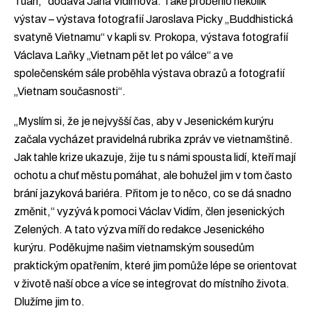
Tuan,“ dodává Jana Vidímová. Také proběhlo několik
výstav – výstava fotografií Jaroslava Picky „Buddhistická
svatyně Vietnamu“ v kapli sv. Prokopa, výstava fotografií
Václava Laňky „Vietnam pět let po válce“ a ve
společenském sále proběhla výstava obrazů a fotografií
„Vietnam současnosti“.
„Myslím si, že je nejvyšší čas, aby v Jesenickém kurýru
začala vycházet pravidelná rubrika zpráv ve vietnamštině.
Jak tahle krize ukazuje, žije tu s námi spousta lidí, kteří mají
ochotu a chuť městu pomáhat, ale bohužel jim v tom často
brání jazyková bariéra. Přitom je to něco, co se dá snadno
změnit,“ vyzývá k pomoci Václav Vidím, člen jesenických
Zelených. A tato výzva míří do redakce Jesenického
kurýru. Poděkujme našim vietnamským sousedům
praktickým opatřením, které jim pomůže lépe se orientovat
v životě naší obce a více se integrovat do místního života.
Dlužíme jim to.