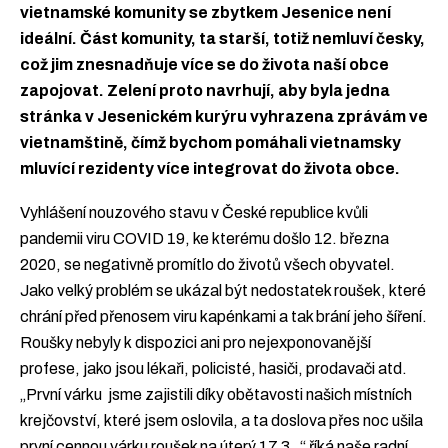
vietnamské komunity se zbytkem Jesenice není
ideální. Část komunity, ta starší, totiž nemluví česky,
což jim znesnadňuje více se do života naší obce
zapojovat. Zelení proto navrhují, aby byla jedna
stránka v Jesenickém kurýru vyhrazena zprávám ve
vietnamštině, čímž bychom pomáhali vietnamsky
mluvící rezidenty více integrovat do života obce.
Vyhlášení nouzového stavu v České republice kvůli
pandemii viru COVID 19, ke kterému došlo 12. března
2020, se negativně promítlo do životů všech obyvatel.
Jako velký problém se ukázal být nedostatek roušek, které
chrání před přenosem viru kapénkami a tak brání jeho šíření.
Roušky nebyly k dispozici ani pro nejexponovanější
profese, jako jsou lékaři, policisté, hasiči, prodavači atd.
„První várku jsme zajistili díky obětavosti našich místních
krejčovství, které jsem oslovila, a ta doslova přes noc ušila
první cennou várku roušek na úterý 17.3.,“ říká naše radní