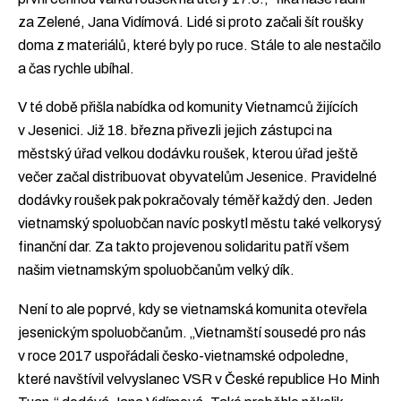
za Zelené, Jana Vidímová. Lidé si proto začali šít roušky
doma z materiálů, které byly po ruce. Stále to ale nestačilo
a čas rychle ubíhal.
V té době přišla nabídka od komunity Vietnamců žijících
v Jesenici. Již 18. března přivezli jejich zástupci na
městský úřad velkou dodávku roušek, kterou úřad ještě
večer začal distribuovat obyvatelům Jesenice. Pravidelné
dodávky roušek pak pokračovaly téměř každý den. Jeden
vietnamský spoluobčan navíc poskytl městu také velkorysý
finanční dar. Za takto projevenou solidaritu patří všem
našim vietnamským spoluobčanům velký dík.
Není to ale poprvé, kdy se vietnamská komunita otevřela
jesenickým spoluobčanům. „Vietnamští sousedé pro nás
v roce 2017 uspořádali česko-vietnamské odpoledne,
které navštívil velvyslanec VSR v České republice Ho Minh