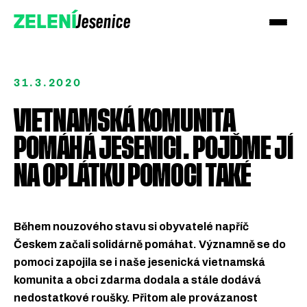
Jesenice
ZELENÍ
31.3.2020
VIETNAMSKÁ KOMUNITA
POMÁHÁ JESENICI. POJĎME JÍ
NA OPLÁTKU POMOCI TAKÉ
Během nouzového stavu si obyvatelé napříč
Přidejte se k Zeleným!
Českem začali solidárně pomáhat. Významně se do
pomoci zapojila se i naše jesenická vietnamská
Podpořte nás darem
komunita a obci zdarma dodala a stále dodává
nedostatkové roušky. Přitom ale provázanost