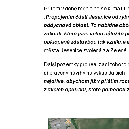
Přitom v době měnícího se klimatu je b
„
Propojením části Jesenice od ryb
oddychová oblast. Ta nabídne obč
zákoutí, která jsou velmi důležitá 
obklopené zástavbou tak vznikne mí
města Jesenice zvolená za Zelené.
Další pozemky pro realizaci tohoto 
připraveny návrhy na výkup dalších. 
nejdříve, abychom již v příštím ro
z dílčích opatření, které pomohou 