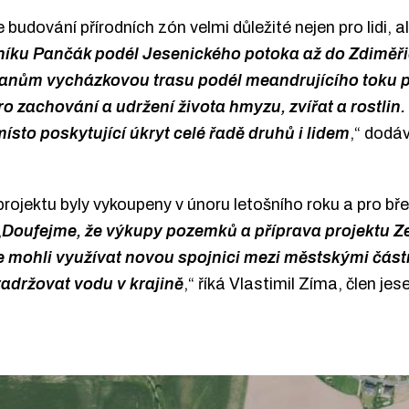
udování přírodních zón velmi důležité nejen pro lidi, ale
níku Pančák podél Jesenického potoka až do Zdiměřic
anům vycházkovou trasu podél meandrujícího toku p
pro zachování a udržení života hmyzu, zvířat a rostli
sto poskytující úkryt celé řadě druhů i lidem
,“ dodá
projektu byly vykoupeny v únoru letošního roku a pro b
„
Doufejme, že výkupy pozemků a příprava projektu Z
ce mohli využívat novou spojnici mezi městskými částm
zadržovat vodu v krajině
,“ říká Vlastimil Zíma, člen je