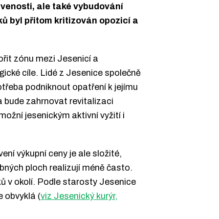
avenosti, ale také vybudování
 byl přitom kritizován opozicí a
ořit zónu mezi Jesenicí a
gické cíle. Lidé z Jesenice společně
 potřeba podniknout opatření k jejímu
 bude zahrnovat revitalizaci
ožní jesenickým aktivní vyžití i
í výkupní ceny je ale složité,
ných ploch realizují méně často.
 v okolí. Podle starosty Jesenice
 obvyklá (
viz Jesenický kurýr,