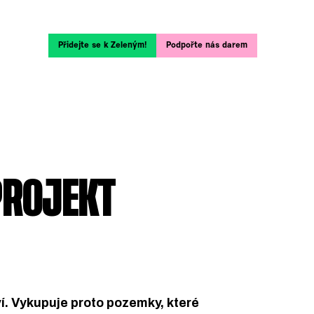
Přidejte se k Zeleným!
Podpořte nás darem
PROJEKT
. Vykupuje proto pozemky, které