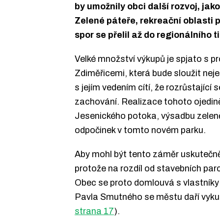
by umožnily obci další rozvoj, ja
Zelené páteře, rekreační oblasti
spor se přelil až do regionálního t
Velké množství výkupů je spjato s p
Zdiměřicemi, která bude sloužit neje
s jejím vedením cítí, že rozrůstající 
zachování. Realizace tohoto ojedině
Jesenického potoka, výsadbu zeleně, 
odpočinek v tomto novém parku.
Aby mohl být tento záměr uskutečně
protože na rozdíl od stavebních pa
Obec se proto domlouvá s vlastníky
Pavla Smutného se městu daří vykup
strana 17
).