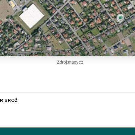
Zdroj:mapy.cz
R BROŽ