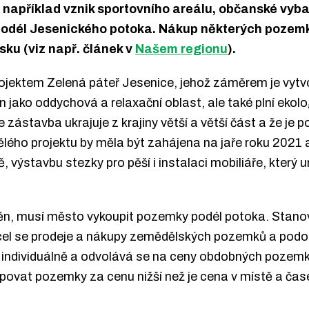
ko například vznik sportovního areálu, občanské vyb
 podél Jesenického potoka. Nákup některých pozemků
isku (viz např. článek v
Našem regionu
).
rojektem Zelená páteř Jesenice, jehož záměrem je vytv
n jako oddychová a relaxační oblast, ale také plní ekolo
se zástavba ukrajuje z krajiny větší a větší část a že je
lého projektu by měla být zahájena na jaře roku 2021 a
výstavbu stezky pro pěší i instalaci mobiliáře, který um
n, musí město vykoupit pozemky podél potoka. Stanoven
rcel se prodeje a nákupy zemědělských pozemků a podob
 individuálně a odvolává se na ceny obdobných pozemků
ovat pozemky za cenu nižší než je cena v místě a čase