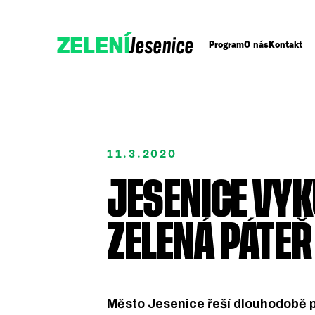
Jesenice
ZELENÍ
Program
O nás
Kontakt
11.3.2020
JESENICE VY
Přidejte se k Zeleným!
Podpořte nás darem
ZELENÁ PÁTEŘ
Město Jesenice řeší dlouhodobě 