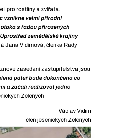
 i pro rostliny a zvířata.
 vznikne velmi přírodní
otoka s řadou přirozených
n. Uprostřed zemědělské krajiny
vá Jana Vidímová, členka Rady
řeznové zasedání zastupitelstva jsou
elená páteř bude dokončena co
i a začali realizovat jedno
senických Zelených.
Václav Vidím
člen jesenických Zelených